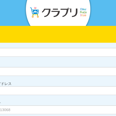
アドレス
号