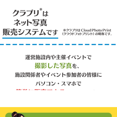
クラプリ
はネット写真販
※